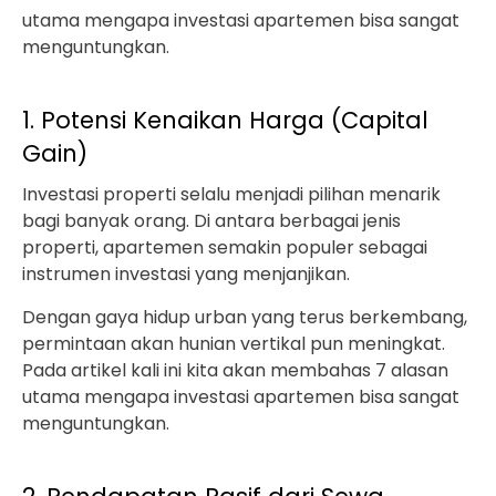
utama mengapa investasi apartemen bisa sangat
menguntungkan.
1. Potensi Kenaikan Harga (Capital
Gain)
Investasi properti selalu menjadi pilihan menarik
bagi banyak orang. Di antara berbagai jenis
properti, apartemen semakin populer sebagai
instrumen investasi yang menjanjikan.
Dengan gaya hidup urban yang terus berkembang,
permintaan akan hunian vertikal pun meningkat.
Pada artikel kali ini kita akan membahas 7 alasan
utama mengapa investasi apartemen bisa sangat
menguntungkan.