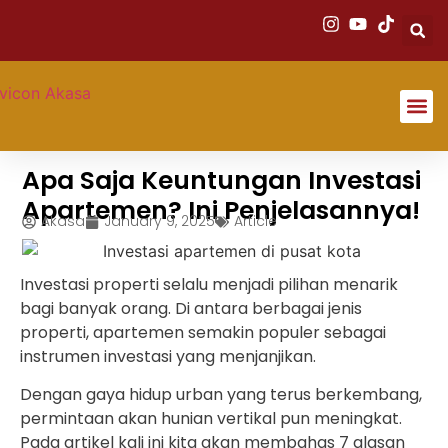
About Us
Apa Saja Keuntungan Investasi
Apartemen? Ini Penjelasannya!
Akasa
January 9, 2025
Article
Investasi properti selalu menjadi pilihan menarik
bagi banyak orang. Di antara berbagai jenis
properti, apartemen semakin populer sebagai
instrumen investasi yang menjanjikan.
Dengan gaya hidup urban yang terus berkembang,
permintaan akan hunian vertikal pun meningkat.
Pada artikel kali ini kita akan membahas 7 alasan