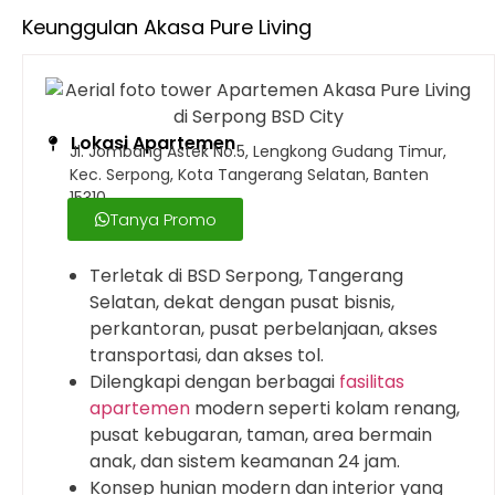
Keunggulan Akasa Pure Living
Lokasi Apartemen
Jl. Jombang Astek No.5, Lengkong Gudang Timur,
Kec. Serpong, Kota Tangerang Selatan, Banten
15310.
Tanya Promo
Terletak di BSD Serpong, Tangerang
Selatan, dekat dengan pusat bisnis,
perkantoran, pusat perbelanjaan, akses
transportasi, dan akses tol.
Dilengkapi dengan berbagai
fasilitas
apartemen
modern seperti kolam renang,
pusat kebugaran, taman, area bermain
anak, dan sistem keamanan 24 jam.
Konsep hunian modern dan interior yang