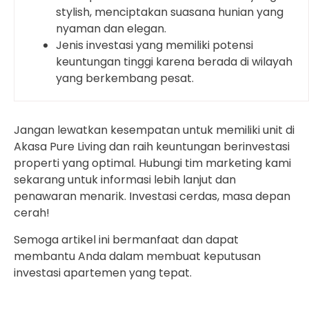
stylish, menciptakan suasana hunian yang
nyaman dan elegan.
Jenis investasi yang memiliki potensi
keuntungan tinggi karena berada di wilayah
yang berkembang pesat.
Jangan lewatkan kesempatan untuk memiliki unit di
Akasa Pure Living dan raih keuntungan berinvestasi
properti yang optimal. Hubungi tim marketing kami
sekarang untuk informasi lebih lanjut dan
penawaran menarik. Investasi cerdas, masa depan
cerah!
Semoga artikel ini bermanfaat dan dapat
membantu Anda dalam membuat keputusan
investasi apartemen yang tepat.