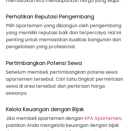
memastikan kita mendapatkan harga yang wajar.
Perhatikan Reputasi Pengembang
Pilih apartemen yang dibangun oleh pengembang
yang memiliki reputasi baik dan terpercaya. Hal ini
penting untuk memastikan kualitas bangunan dan
pengelolaan yang profesional.
Pertimbangkan Potensi Sewa
Sebelum membeli, pertimbangkan potensi sewa
apartemen tersebut. Cari tahu tingkat permintaan
sewa di area tersebut dan perkiraan harga
sewanya.
Kelola Keuangan dengan Bijak
Jika membeli apartemen dengan
KPA Apartemen
,
pastikan Anda mengelola keuangan dengan bijak