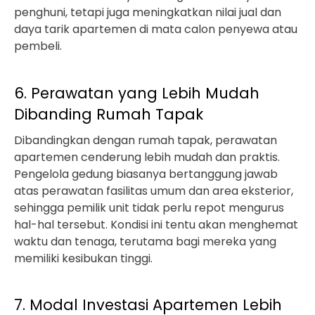
penghuni, tetapi juga meningkatkan nilai jual dan
daya tarik apartemen di mata calon penyewa atau
pembeli.
6. Perawatan yang Lebih Mudah
Dibanding Rumah Tapak
Dibandingkan dengan rumah tapak, perawatan
apartemen cenderung lebih mudah dan praktis.
Pengelola gedung biasanya bertanggung jawab
atas perawatan fasilitas umum dan area eksterior,
sehingga pemilik unit tidak perlu repot mengurus
hal-hal tersebut. Kondisi ini tentu akan menghemat
waktu dan tenaga, terutama bagi mereka yang
memiliki kesibukan tinggi.
7. Modal Investasi Apartemen Lebih