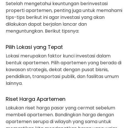
Setelah mengetahui keuntungan berinvestasi
properti apartemen, penting juga untuk memahami
tips-tips berikut ini agar investasi yang akan
dilakukan dapat berjalan lancar dan
menguntungkan. Berikut tipsnya:
Pilih Lokasi yang Tepat
Lokasi merupakan faktor kunci investasi dalam
bentuk apartemen. Pilih apartemen yang berada di
kawasan strategis, dekat dengan pusat bisnis,
pendidikan, transportasi publik, dan fasilitas umum
lainnya.
Riset Harga Apartemen
Lakukan riset harga pasar yang cermat sebelum
membeli apartemen. Bandingkan harga dengan
apartemen serupa di wilayah yang sama untuk