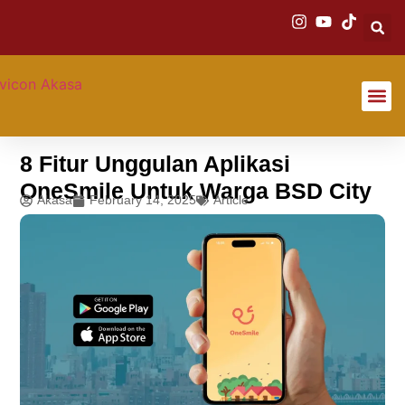
About Us
8 Fitur Unggulan Aplikasi
OneSmile Untuk Warga BSD City
Akasa
February 14, 2025
Article