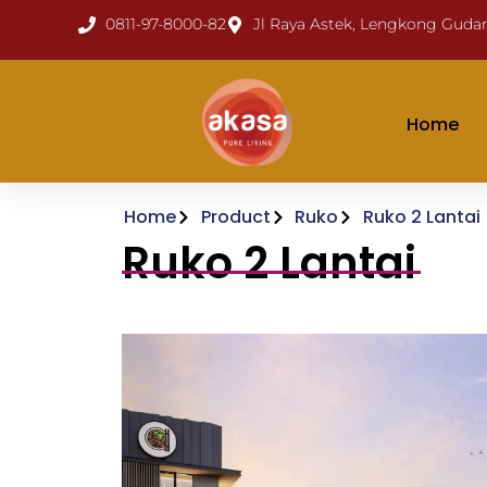
0811-97-8000-82
Jl Raya Astek, Lengkong Guda
Home
Home
Product
Ruko
Ruko 2 Lantai
Ruko 2 Lantai