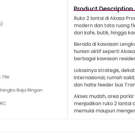
Product Description
Ruko 2 lantai di Akasa P
n)
modern dan tata ruang fle
dari kafe, butik, hingga ka
Berada di kawasan Lengkon
hunian aktif seperti Akasa
berbagai kawasan residen
Lokasinya strategis, dek
Tile
internasional, rumah sakit
dan halte feeder bus Tra
angka Baja Ringan
Akses mudah, area parkir
GRC
menjadikan ruko 2 lantai 
memulai maupun mengem