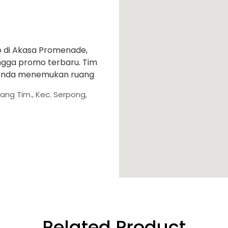
o di Akasa Promenade,
 hingga promo terbaru. Tim
 Anda menemukan ruang
ang Tim., Kec. Serpong,
0
Related Product