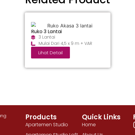
Ruko 3 Lantai
3 Lantai
Mulai Dari 4,5 x 9 m + VAR
Lihat Detail
Products
Quick Links
ang
Apartemen Studio
Home
8
Apartemen Studio Loft
About Us